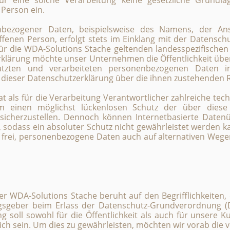
ür eine solche Verarbeitung keine gesetzliche Grundla
 Person ein.
bezogener Daten, beispielsweise des Namens, der Ansc
fenen Person, erfolgt stets im Einklang mit der Datensc
r die WDA-Solutions Stache geltenden landesspezifisch
rklärung möchte unser Unternehmen die Öffentlichkeit übe
tzten und verarbeiteten personenbezogenen Daten in
 dieser Datenschutzerklärung über die ihnen zustehenden R
t als für die Verarbeitung Verantwortlicher zahlreiche tec
einen möglichst lückenlosen Schutz der über diese In
icherzustellen. Dennoch können Internetbasierte Datenü
, sodass ein absoluter Schutz nicht gewährleistet werden 
 frei, personenbezogene Daten auch auf alternativen Wegen,
r WDA-Solutions Stache beruht auf den Begrifflichkeiten,
ngsgeber beim Erlass der Datenschutz-Grundverordnung 
 soll sowohl für die Öffentlichkeit als auch für unsere 
ich sein. Um dies zu gewährleisten, möchten wir vorab die 