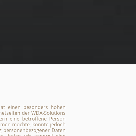
hat einen besonders hohen
rnetseiten der WDA-Solutions
ern eine betroffene Person
ehmen möchte, könnte jedoch
ung personenbezogener Daten