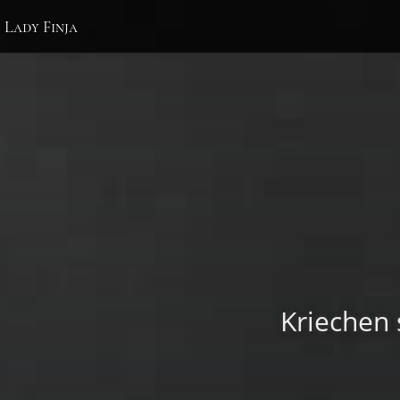
Lady Finja
Kriechen 